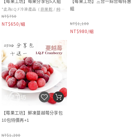
【莓果工坊】莓果分享包5入組
【莓果工坊】三合一綜合莓特惠
*此為I.Q.F冷凍產品 (
非果乾
/
純天
組
NT$750
然
/
無任何添加物
)
NT$650/組
NT$1,100
*此為I.Q.F冷凍產品 (
非果乾
/
純天
*食用方式：◎ 直接打成果汁或冰沙
NT$980/組
然
*食用方式：◎ 直接打成果汁或冰沙
*請直接食用，不須沖洗
/
無任何添加物
)
◎ 製做莓果醬 （做法參
*請直接食用，不須沖洗
分享包250克/包 五包一組
◎ 製做莓果醬 （做法參
蔓越莓1KG+野生藍莓1KG+覆盆子
見文章專欄）
見文章專欄）
1KG(智利)
**即日起4/28覆盆子產地改智利
◎ 泡水果酒、水果醋
口味任選：蔓越莓(加拿大)、野生藍
◎ 泡水果酒、水果醋
◎ 莓果優格沙拉
莓(加拿大)、覆盆莓(智利)、紅櫻桃
◎ 莓果優格沙拉
◎ 莓果氣泡水
(荷蘭)、黑醋栗(波蘭)、黑莓(智利)、
◎ 莓果氣泡水
草莓(中國)、芒果(台灣)
【莓果工坊】鮮凍蔓越莓分享包
10包特價再+1
NT$1,200
*此為I.Q.F冷凍產品 (
非果乾
/
純天