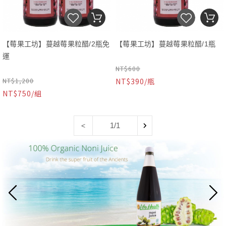
【莓果工坊】蔓越莓果粒醋/2瓶免
【莓果工坊】蔓越莓果粒醋/1瓶
運
NT$600
喝好醋好處多多。來杯冰冰涼涼的醋
NT$1,200
NT$390/瓶
喝好醋好處多多。來杯冰冰涼涼的醋
飲，解渴又健康。
百分之百原汁原味，天然不加防腐
NT$750/組
飲，解渴又健康。
劑，含蔓越莓果粒。
飲用時以白開水稀釋4~5倍，冰涼更
好喝！
成分：蔓越莓、 米醋、冰糖。
百分之百原汁原味，天然不加防腐
1/1
<
劑，含蔓越莓果粒。
飲用時以白開水稀釋4~5倍，冰涼更
好喝！
成分：蔓越莓、 米醋、冰糖。