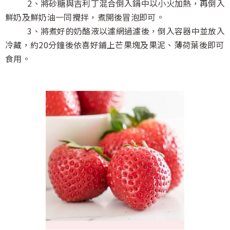
2、將砂糖與吉利丁混合倒入鍋中以小火加熱，再倒入
鮮奶及鮮奶油一同攪拌，煮開後冒泡即可。
3、將煮好的奶酪液以濾網過濾後，倒入容器中並放入
冷藏，約20分鐘後依喜好鋪上芒果塊及果泥、薄荷葉後即可
食用。