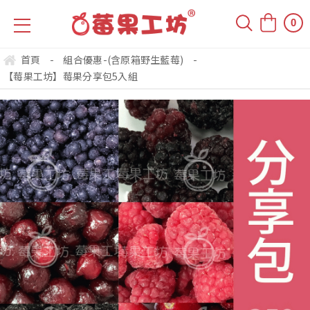
0
首頁
-
組合優惠-(含原箱野生藍莓)
-
【莓果工坊】莓果分享包5入組