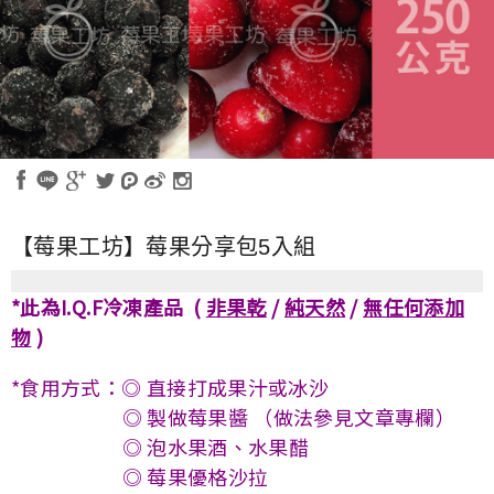
【莓果工坊】莓果分享包5入組
*此為I.Q.F冷凍產品 (
非果乾
/
純天然
/
無任何添加
物
)
*食用方式：◎ 直接打成果汁或冰沙
◎ 製做莓果醬 （做法參見文章專欄）
◎ 泡水果酒、水果醋
◎ 莓果優格沙拉