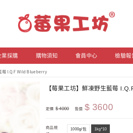
企業採購
購物須知
會員中心
檢驗報
.F Wild Blueberry
【莓果工坊】鮮凍野生藍莓 I.Q.F Wil
$ 3600
定價
$ 4000
售價
商品規
1000g/包
1kg*10