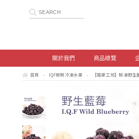
關於我們
商品總覽
首頁
IQF新鮮冷凍水果
【莓果工坊】鮮凍野生藍莓 I.Q
-
-