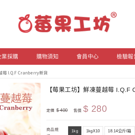
企業採購
購物須知
會員中心
檢驗報
.Q.F Cranberry新貨
【莓果工坊】鮮凍蔓越莓 I.Q.F Cr
$ 280
定價
$ 400
售價
商品規
1kg
1kgX10
18.14公斤/箱