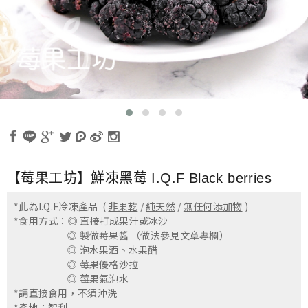
【莓果工坊】鮮凍黑莓 I.Q.F Black berries
*此為I.Q.F冷凍產品 (
非果乾
/
純天然
/
無任何添加物
)
*食用方式：◎ 直接打成果汁或冰沙
◎ 製做莓果醬 （做法參見文章專欄）
◎ 泡水果酒、水果醋
◎ 莓果優格沙拉
◎ 莓果氣泡水
*請直接食用，不須沖洗
*產地：智利