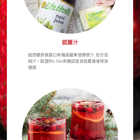
諾麗汁
紐西蘭原裝進口有機諾麗果發酵原汁,百分百
純汁。歐盟Bio Gio有機認證並經農委會核准
通過